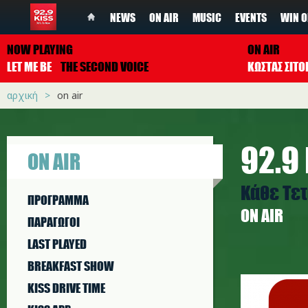
NEWS
ON AIR
MUSIC
EVENTS
WIN O
NOW PLAYING
ON AIR
LET ME BE
THE SECOND VOICE
ΚΩΣΤΑΣ ΣΙΤ
αρχική
on air
92.9 
ON AIR
Kάθε Τετ
ΠΡΟΓΡΑΜΜΑ
ON AIR
ΠΑΡΑΓΩΓΟΙ
LAST PLAYED
BREAKFAST SHOW
art_days
KISS DRIVE TIME