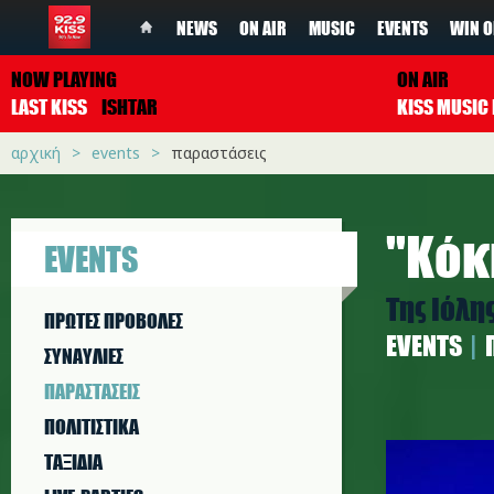
NEWS
ON AIR
MUSIC
EVENTS
WIN O
NOW PLAYING
ON AIR
LAST KISS
ISHTAR
αρχική
events
παραστάσεις
''Κόκ
EVENTS
Της Ιόλη
ΠΡΩΤΕΣ ΠΡΟΒΟΛΕΣ
EVENTS
ΣΥΝΑΥΛΙΕΣ
ΠΑΡΑΣΤAΣΕΙΣ
ΠΟΛΙΤΙΣΤΙΚA
gerasimo
ΤΑΞΙΔΙΑ