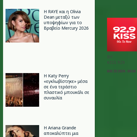
Η RAYE και η Olivia
Dean μεταξύ των
υποψηφίων για το
Βραβείο Mercury 2026
BY
KISS 929
ΝΟΕ 25 2024 - 09:50
H Katy Perry
«εγκλωβίστηκε» μέσα
σε ένα τεράστιο
πλαστικό μπουκάλι σε
συναυλία
Η Ariana Grande
αποκαλύπτει μια