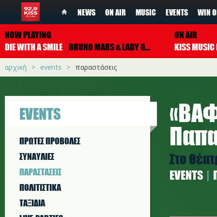
NEWS
ON AIR
MUSIC
EVENTS
WIN O
NOW PLAYING
ON AIR
DIE WITH A SMILE
BRUNO MARS & LADY GAGA
αρχική
events
παραστάσεις
«ΒΑΦ
EVENTS
Παπα
ΠΡΩΤΕΣ ΠΡΟΒΟΛΕΣ
Στο Θέατ
ΣΥΝΑΥΛΙΕΣ
ΠΑΡΑΣΤAΣΕΙΣ
EVENTS
ΠΟΛΙΤΙΣΤΙΚA
ΤΑΞΙΔΙΑ
vafta-ma