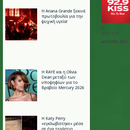
Η Ariana Grande ξεκινά
πρωτοβουλία για την
ψυχική υγεία!
BY
KISS 929
ΦΕΒ 8 2018 - 02:27
Η RAYE και η Olivia
Dean μεταξύ των
υποψηφίων για το
Βραβείο Mercury 2026
H Katy Perry
«εγκλωβίστηκε» μέσα
σε ένα τεράστιο