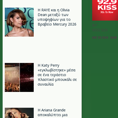
Η RAYE και η Olivia
Dean μεταξύ των
υποψηφίων για το
Βραβείο Mercury 2026
BY
KISS 929
ΟΚΤ 29 2024 - 10:00
H Katy Perry
«εγκλωβίστηκε» μέσα
σε ένα τεράστιο
πλαστικό μπουκάλι σε
συναυλία
Η Ariana Grande
αποκαλύπτει μια