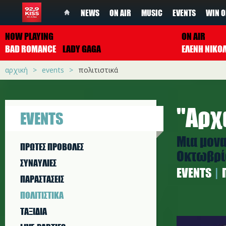
NEWS
ON AIR
MUSIC
EVENTS
WIN O
NOW PLAYING
ON AIR
BAD ROMANCE
LADY GAGA
ΕΛΕΝΗ ΝΙΚΟ
αρχική
events
πολιτιστικά
''Αρχ
EVENTS
Μια μονα
ΠΡΩΤΕΣ ΠΡΟΒΟΛΕΣ
Οκτωβρίο
ΣΥΝΑΥΛΙΕΣ
EVENTS
ΠΑΡΑΣΤAΣΕΙΣ
ΠΟΛΙΤΙΣΤΙΚA
ΤΑΞΙΔΙΑ
46118995