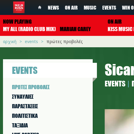
NEWS
ON AIR
MUSIC
EVENTS
WIN O
NOW PLAYING
ON AIR
MY ALL (RADIO CLUB MIX)
MARIAH CAREY
αρχική
events
πρώτες προβολές
Sicar
EVENTS
EVENTS
ΠΡΩΤΕΣ ΠΡΟΒΟΛΕΣ
ΣΥΝΑΥΛΙΕΣ
ΠΑΡΑΣΤAΣΕΙΣ
sicario1.
ΠΟΛΙΤΙΣΤΙΚA
ΤΑΞΙΔΙΑ