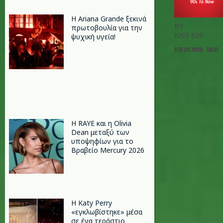
Η Ariana Grande ξεκινά
BY
πρωτοβουλία για την
KISS 929
ψυχική υγεία!
ΣΕΠ 29 2015 - 10:37
Η RAYE και η Olivia
Dean μεταξύ των
υποψηφίων για το
Βραβείο Mercury 2026
H Katy Perry
«εγκλωβίστηκε» μέσα
σε ένα τεράστιο