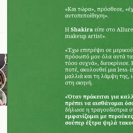
«Και τώρα», πρόσθεσε, «έ
αυτοπεποίθηση».
Η
Shakira
είπε στο Allure
makeup artist».
«Έχω επιτρέψει σε μερικού
πρόσωπό μου όλα αυτά τα 
τόσο συχνά», διευκρίνισε.
ποτέ, ακολουθεί μια less-
μαλλιά και τη λάμψη της, ι
στη σκηνή.
«Όταν πρόκειται για καλ
πρέπει να αισθάνομαι όσο
δήλωσε η τραγουδίστρια σ
εμφανίζομαι με περούκες
σούπερ έξτρα ψηλά τακο