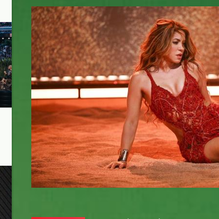
shakira-performs-2025-gettyimage