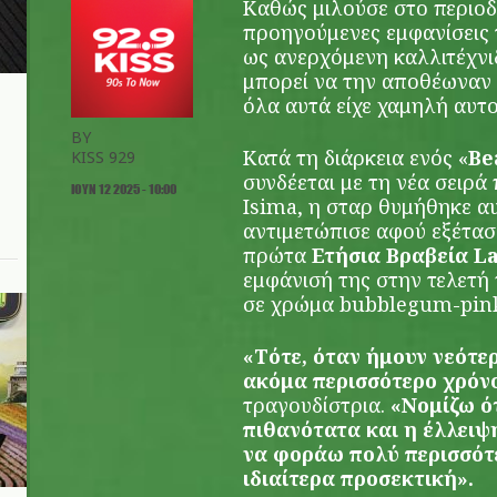
Καθώς μιλούσε στο περιο
προηγούμενες εμφανίσεις 
ως ανερχόμενη καλλιτέχνιδ
μπορεί να την αποθέωναν 
όλα αυτά είχε χαμηλή αυτ
BY
Κατά τη διάρκεια ενός «
Be
KISS 929
συνδέεται με τη νέα σειρά
ΙΟΥΝ 12 2025 - 10:00
Isima, η σταρ θυμήθηκε α
αντιμετώπισε αφού εξέτασ
πρώτα
Ετήσια Βραβεία 
εμφάνισή της στην τελετή
σε χρώμα bubblegum-pink 
«Τότε, όταν ήμουν νεότε
ακόμα περισσότερο χρόνο
τραγουδίστρια.
«Νομίζω ότ
πιθανότατα και η έλλει
να φοράω πολύ περισσότε
ιδιαίτερα προσεκτική».