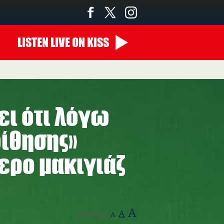
LISTEN
LIVE
ON KISS
14:00 - 00:00
ει ότι λόγω
ίθησης»
ερο μακιγιάζ
A
A
Text Size:
A