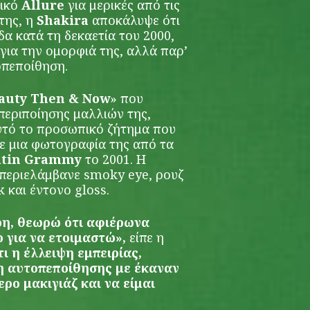
δικό
Allure
για μερικές από τις
της, η
Shakira
αποκάλυψε ότι
α κατά τη δεκαετία του 2000,
για την ομορφιά της, αλλά παρ’
οπεποίθηση.
auty Then & Now
» που
 περιποίησης μαλλιών της,
υτό το προσωπικό ζήτημα που
ε μια φωτογραφία της από τα
Latin Grammy
το 2001. Η
 περιελάμβανε smoky eye, ρουζ
και έντονο gloss.
ρη, θεωρώ ότι αφιέρωνα
 για να ετοιμαστώ»,
είπε η
ι η έλλειψη εμπειρίας,
ψη αυτοπεποίθησης με έκαναν
ρο μακιγιάζ και να είμαι