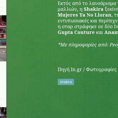
Εκτός από το λανσάρισμα 
μαλλιών, η
Shakira
ξεκίν
Mujeres Ya No Lloran
, 
εντυπωσιακές και περίτεχνε
η σταρ στράφηκε σε δύο Ι
Gupta Couture
και
Anam
*Με πληροφορίες από: Peo
Πηγή In.gr / Φωτογραφίε
shakira