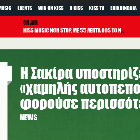
MUSIC
EVENTS
WIN ON KISS
Ο KISS
KISS TV
ΕΠΙΚΟΙΝΩΝΊΑ
ON AIR
KISS MUSIC NON STOP, ΜΕ 55 ΛΕΠΤΑ 90S TO NOW ΚΑΘΕ ΩΡΑ
Η Σακίρα υποστηρίζ
«χαμηλής αυτοπεπο
φορούσε περισσότ
NEWS