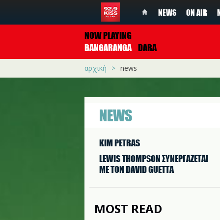
NEWS
ON AIR
NOW PLAYING
BANGARANGA
DARA
αρχική
news
NEWS
KIM PETRAS
LEWIS THOMPSON ΣΥΝΕΡΓAΖΕΤΑΙ
ΜΕ ΤΟΝ DAVID GUETTA
MOST READ