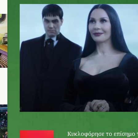
wednesday_season_2_trailer.jpg
Κυκλοφόρησε το επίσημο τ