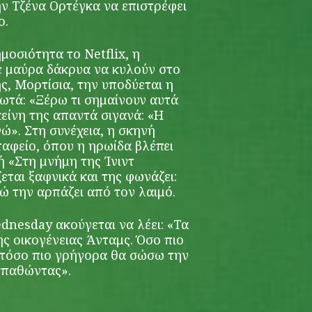
ν Τζένα Ορτέγκα να επιστρέφει
ο.
μοσιότητα το Netflix, η
ε μαύρα δάκρυα να κυλούν στο
ς, Μορτίσια, την υποδύεται η
ωτά: «Ξέρω τι σημαίνουν αυτά
εκείνη της απαντά σιγανά: «Η
γώ». Στη συνέχεια, η σκηνή
ταφείο, όπου η ηρωίδα βλέπει
ή «Στη μνήμη της Ίνιντ
εται ξαφνικά και της φωνάζει:
νώ την αρπάζει από τον λαιμό.
dnesday ακούγεται να λέει: «Τα
ης οικογένειας Άνταμς. Όσο πιο
 τόσο πιο γρήγορα θα σώσω την
σπαθώντας».