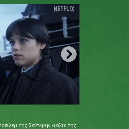
wednesday_seas
ρέιλερ της δεύτερης σεζόν της