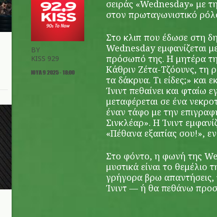
σειράς «Wednesday» με τη
στον πρωταγωνιστικό ρόλ
Στο κλιπ που έδωσε στη δη
Wednesday εμφανίζεται μ
BY
πρόσωπό της. Η μητέρα τη
KISS 929
Κάθριν Ζέτα-Τζόουνς, τη ρ
ΙΟΥΛ 9 2025 - 18:00
τα δάκρυα. Τι είδες;» και 
Ίνιντ πεθαίνει και φταίω ε
μεταφέρεται σε ένα νεκρο
έναν τάφο με την επιγραφ
Σινκλέαρ». Η Ίνιντ εμφανίζ
«Πέθανα εξαιτίας σου!», ε
Στο φόντο, η φωνή της We
μυστικά είναι το θεμέλιο τ
γρήγορα βρω απαντήσεις,
Ίνιντ — ή θα πεθάνω προ