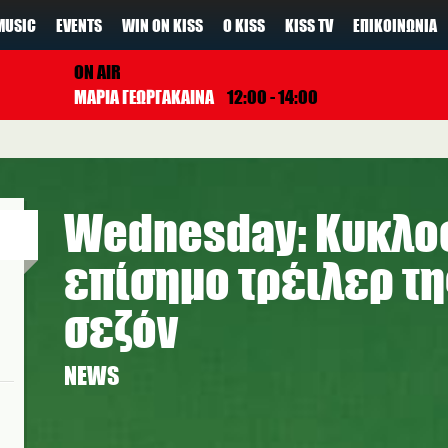
MUSIC
EVENTS
WIN ON KISS
Ο KISS
KISS TV
ΕΠΙΚΟΙΝΩΝΊΑ
ON AIR
ΜΑΡΙΑ ΓΕΩΡΓΑΚΑΙΝΑ
12:00 - 14:00
Wednesday: Κυκλο
επίσημο τρέιλερ τη
σεζόν
NEWS