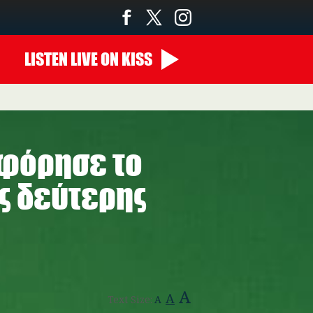
LISTEN
LIVE
ON KISS
φόρησε το
ς δεύτερης
A
A
Text Size:
A