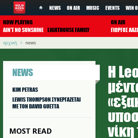
NEWS
ON AIR
MUSIC
EVENTS
WIN O
NOW PLAYING
ON AIR
AIN'T NO SUNSHINE
LIGHTHOUSE FAMILY
ΓΙΩΡΓΟΣ ΛΑΖ
αρχική
news
Η Le
NEWS
μέντ
KIM PETRAS
«εξα
LEWIS THOMPSON ΣΥΝΕΡΓAΖΕΤΑΙ
ΜΕ ΤΟΝ DAVID GUETTA
υποσ
νίκη 
MOST READ