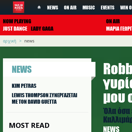
NEWS
ON AIR
MUSIC
EVENTS
WIN O
NOW PLAYING
ON AIR
JUST DANCE
LADY GAGA
ΜΑΡΙΑ ΓΕΩΡ
αρχική
news
Robb
NEWS
γυρί
KIM PETRAS
μου 
LEWIS THOMPSON ΣΥΝΕΡΓAΖΕΤΑΙ
ΜΕ ΤΟΝ DAVID GUETTA
Όλα όσα 
Καλλιμά
MOST READ
NEWS