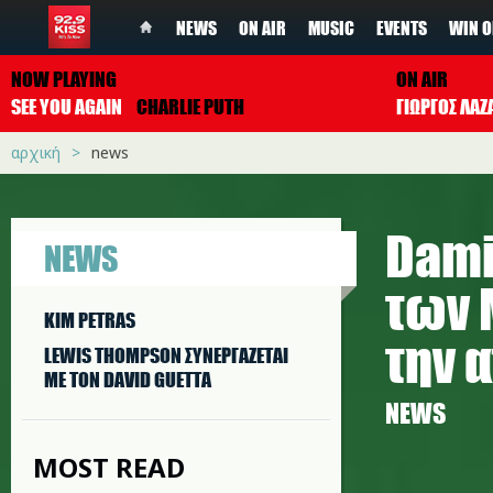
NEWS
ON AIR
MUSIC
EVENTS
WIN O
NOW PLAYING
ON AIR
SEE YOU AGAIN
CHARLIE PUTH
ΓΙΩΡΓΟΣ ΛΑΖ
αρχική
news
Dami
NEWS
των 
KIM PETRAS
την 
LEWIS THOMPSON ΣΥΝΕΡΓAΖΕΤΑΙ
ΜΕ ΤΟΝ DAVID GUETTA
NEWS
MOST READ