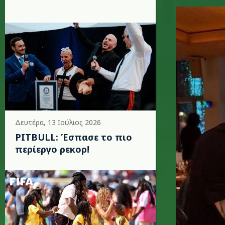
damiano_
Δευτέρα, 13 Ιούλιος 2026
PITBULL: Έσπασε το πιο
περίεργο ρεκορ!