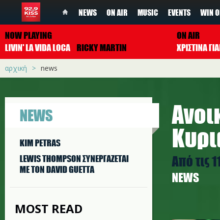
NEWS
ON AIR
MUSIC
EVENTS
WIN O
NOW PLAYING
ON AIR
LIVIN' LA VIDA LOCA
RICKY MARTIN
ΧΡΙΣΤΙΝΑ Γ
αρχική
news
Ανοι
NEWS
Κυρι
KIM PETRAS
Από τις 1
LEWIS THOMPSON ΣΥΝΕΡΓAΖΕΤΑΙ
ΜΕ ΤΟΝ DAVID GUETTA
NEWS
MOST READ
christma