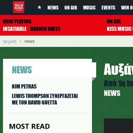
NEWS
ON AIR
MUSIC
EVENTS
WIN O
NOW PLAYING
ON AIR
INSATIABLE
DARREN HAYES
αρχική
news
Αυξά
NEWS
Από 1η Ι
KIM PETRAS
NEWS
LEWIS THOMPSON ΣΥΝΕΡΓAΖΕΤΑΙ
ΜΕ ΤΟΝ DAVID GUETTA
pc2_kiss
MOST READ