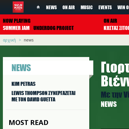
NEWS
ON AIR
MUSIC
EVENTS
WIN O
NOW PLAYING
ON AIR
SUMMER JAM
UNDERDOG PROJECT
ΚΩΣΤΑΣ ΣΙΤ
αρχική
news
Γιορ
NEWS
Βιέν
KIM PETRAS
Με την V
LEWIS THOMPSON ΣΥΝΕΡΓAΖΕΤΑΙ
ΜΕ ΤΟΝ DAVID GUETTA
NEWS
MOST READ
vienna_c