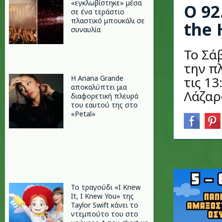
«εγκλωβίστηκε» μέσα
O 92
σε ένα τεράστιο
πλαστικό μπουκάλι σε
the 
συναυλία
Το Σά
την π
Η Ariana Grande
τις 13
αποκαλύπτει μια
Λάζαρ
διαφορετική πλευρά
του εαυτού της στο
«Petal»
Το τραγούδι «I Knew
It, I Knew You» της
Taylor Swift κάνει το
ντεμπούτο του στο