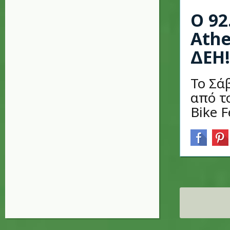
Ο 92
Athe
ΔΕΗ!
Το Σά
από τ
Bike F
Σελίδες