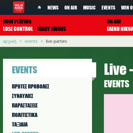
NEWS
ON AIR
MUSIC
EVENTS
WIN O
NOW PLAYING
ON AIR
LOSE CONTROL
TEDDY SWIMS
ΕΛΕΝΗ ΝΙΚΟ
αρχική
events
live-parties
Live 
EVENTS
EVENTS
ΠΡΩΤΕΣ ΠΡΟΒΟΛΕΣ
ΣΥΝΑΥΛΙΕΣ
ΠΑΡΑΣΤAΣΕΙΣ
ΠΟΛΙΤΙΣΤΙΚA
ΤΑΞΙΔΙΑ