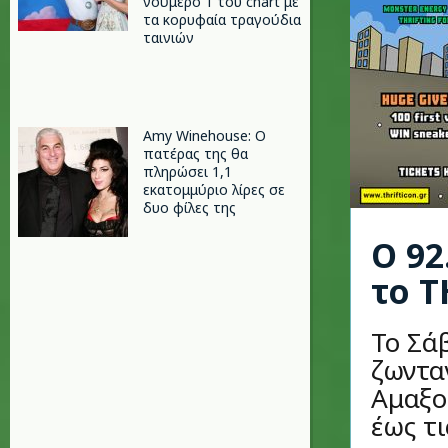
νούμερο 1 του chart με
τα κορυφαία τραγούδια
ταινιών
Amy Winehouse: Ο
πατέρας της θα
πληρώσει 1,1
εκατομμύριο λίρες σε
δυο φίλες της
Ο 92
το T
To Σάβ
ζωντα
Αμαξο
έως τι