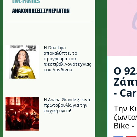
LIVE-PARTIES
ΑΝΑΚΟΙΝΩΣΕΙΣ ΣΥΝΕΡΓΑΤΩΝ
Η Dua Lipa
αποκαλύπτει το
πρόγραμμα του
Φεστιβάλ Λογοτεχνίας
Ο 92
του Λονδίνου
Ζάππ
- Ca
Η Ariana Grande ξεκινά
πρωτοβουλία για την
Την Κ
ψυχική υγεία!
ζωντα
Bike -