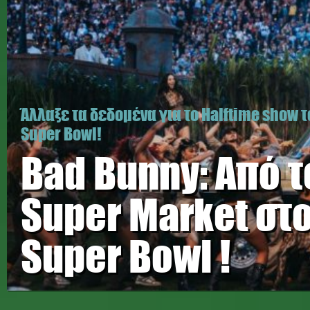
Άλλαξε τα δεδομένα για το Halftime show 
Super Bowl!
Bad Bunny: Από τ
Super Market στ
Super Bowl !