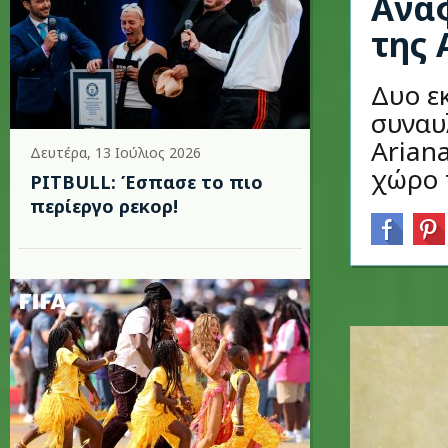
Αναφ
της 
Δυο ε
συναυ
Arian
Δευτέρα, 13 Ιούλιος 2026
χώρο 
PITBULL: Έσπασε το πιο
περίεργο ρεκορ!