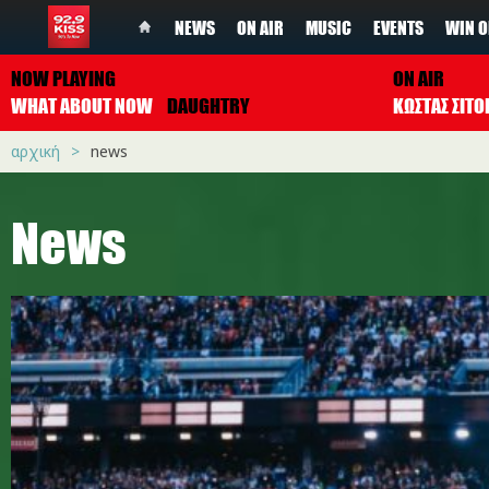
NEWS
ON AIR
MUSIC
EVENTS
WIN O
NOW PLAYING
ON AIR
WHAT ABOUT NOW
DAUGHTRY
ΚΩΣΤΑΣ ΣΙΤ
αρχική
news
News