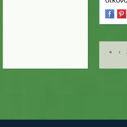
Σελίδες
«
‹