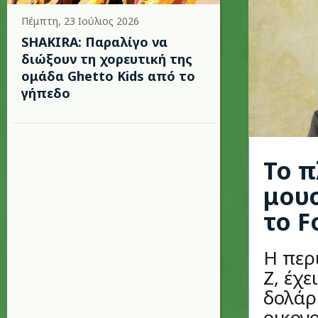
Πέμπτη, 23 Ιούλιος 2026
SHAKIRA: Παραλίγο να
διώξουν τη χορευτική της
ομάδα Ghetto Kids από το
γήπεδο
Το π
μουσ
το F
Η περ
Z, έχε
δολάρ
οικον