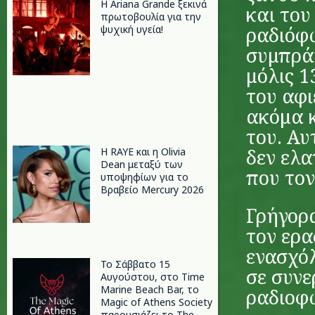
Η Ariana Grande ξεκινά
και του
πρωτοβουλία για την
ραδιόφω
ψυχική υγεία!
συμπράγ
μόλις 1
του αφι
ακόμα 
του. Αυ
δεν ελα
Η RAYE και η Olivia
Dean μεταξύ των
που τον
υποψηφίων για το
Βραβείο Mercury 2026
Γρήγορα
τον ερα
ενασχόλ
Το Σάββατο 15
σε συνε
Αυγούστου, στο Time
Marine Beach Bar, το
ραδιοφ
Magic of Athens Society
παρουσιάζει το The