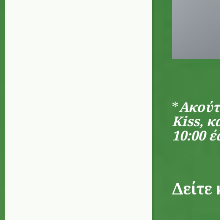
*
Ακούτ
Kiss, 
10:00 έ
Δείτε