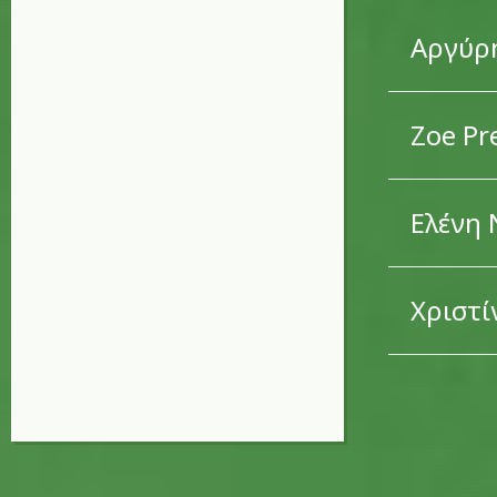
Αργύρ
Zoe Pr
Ελένη 
Χριστί