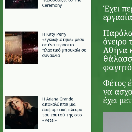
Ceremony
Έχει πε
εργασία
Παρόλα 
H Katy Perry
όνειρο 
«εγκλωβίστηκε» μέσα
σε ένα τεράστιο
Αθήνα 
πλαστικό μπουκάλι σε
συναυλία
θάλασσα
φαγητό,
Φέτος έ
να ασχο
έχει μετ
Η Ariana Grande
αποκαλύπτει μια
διαφορετική πλευρά
του εαυτού της στο
«Petal»