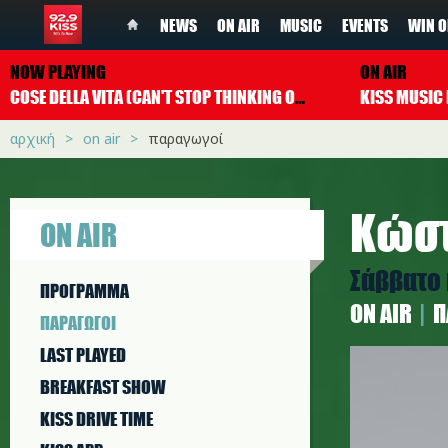
NEWS
ON AIR
MUSIC
EVENTS
WIN O
NOW PLAYING
ON AIR
COSE DELLA VITA (CAN'T STOP THINKING OF YOU)
EROS RAMAZZ
αρχική
on air
παραγωγοί
Κώστ
ON AIR
Σάββατο 
ΠΡΟΓΡΑΜΜΑ
ON AIR
Π
ΠΑΡΑΓΩΓΟΙ
kwstas_s
LAST PLAYED
BREAKFAST SHOW
KISS DRIVE TIME