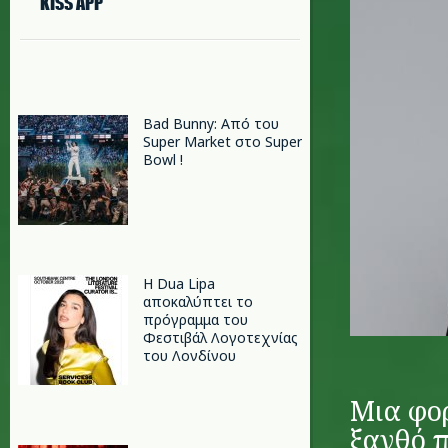
KISS APP
Bad Bunny: Από του
Super Market στο Super
Bowl !
Η Dua Lipa
αποκαλύπτει το
πρόγραμμα του
Φεστιβάλ Λογοτεχνίας
του Λονδίνου
Μια φορ
ξανθό π