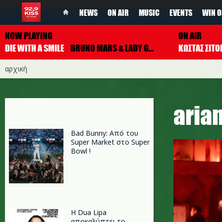
NEWS
ON AIR
MUSIC
EVENTS
WIN O
NOW PLAYING
ON AIR
DIE WITH A SMILE
BRUNO MARS & LADY GAGA
ΚΩΣΤΑΣ ΣΙΤ
αρχική
aria
Bad Bunny: Από του
Super Market στο Super
Bowl !
Η Dua Lipa
αποκαλύπτει το