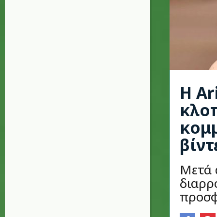
Η Ar
κλο
κομ
βίντ
Μετά 
διαρρ
προσφ