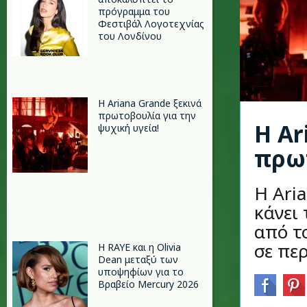
πρόγραμμα του
Φεστιβάλ Λογοτεχνίας
του Λονδίνου
Η Ariana Grande ξεκινά
πρωτοβουλία για την
Η Ar
ψυχική υγεία!
πρωτ
Η Ari
κάνει 
από τ
σε περ
Η RAYE και η Olivia
Dean μεταξύ των
υποψηφίων για το
Βραβείο Mercury 2026