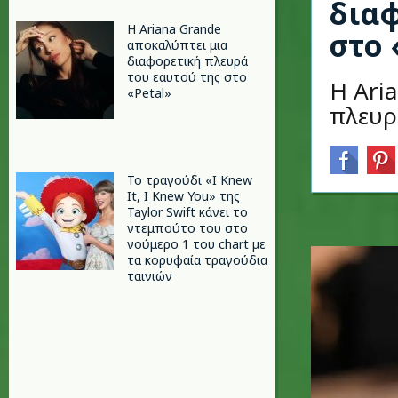
διαφ
Η Ariana Grande
στο 
αποκαλύπτει μια
διαφορετική πλευρά
του εαυτού της στο
Η Ari
«Petal»
πλευρ
Το τραγούδι «I Knew
It, I Knew You» της
Taylor Swift κάνει το
ντεμπούτο του στο
νούμερο 1 του chart με
τα κορυφαία τραγούδια
ταινιών