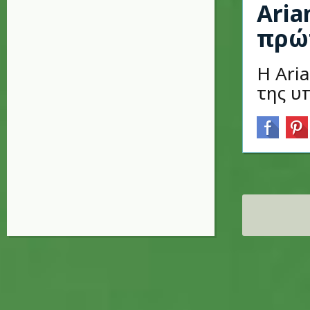
Aria
πρώ
Η Ari
της υ
Σελίδες