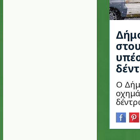
Δήμ
στου
υπέσ
δέν
Ο Δήμ
οχημά
δέντρ