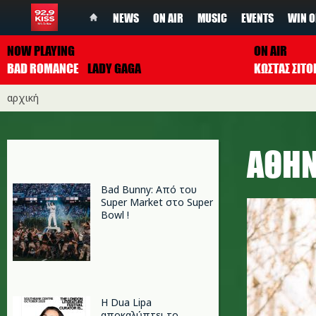
NEWS
ON AIR
MUSIC
EVENTS
WIN O
NOW PLAYING
ON AIR
BAD ROMANCE
LADY GAGA
ΚΩΣΤΑΣ ΣΙΤ
αρχική
ΑΘΗ
Bad Bunny: Από του
Super Market στο Super
Bowl !
Η Dua Lipa
αποκαλύπτει το