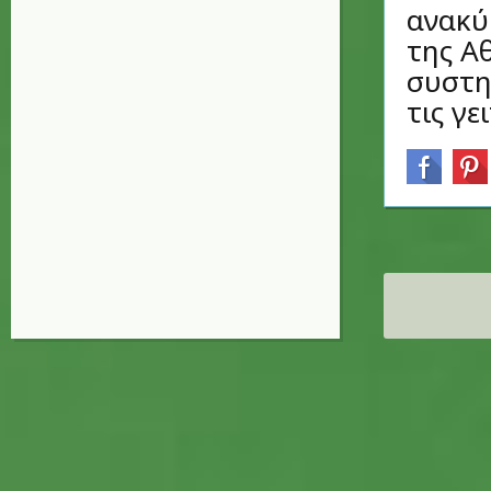
ανακύ
της Α
συστη
τις γει
Σελίδες