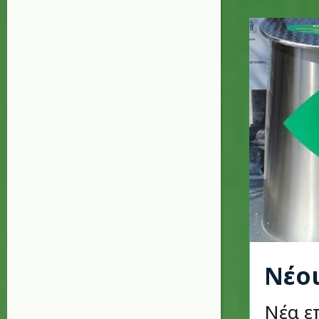
Νέοι
Νέα ε