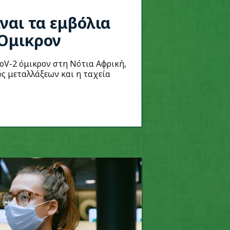
ναι τα εμβόλια
 Όμικρον
oV-2 όμικρον στη Νότια Αφρική,
ός μεταλλάξεων και η ταχεία