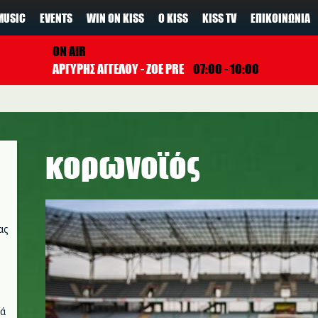
MUSIC
EVENTS
WIN ON KISS
Ο KISS
KISS TV
ΕΠΙΚΟΙΝΩΝΊΑ
ON AIR
ΑΡΓΥΡΗΣ ΑΓΓΕΛΟΥ - ZOE PRE
07:00 - 10:00
κορωνοϊός
ας
νά