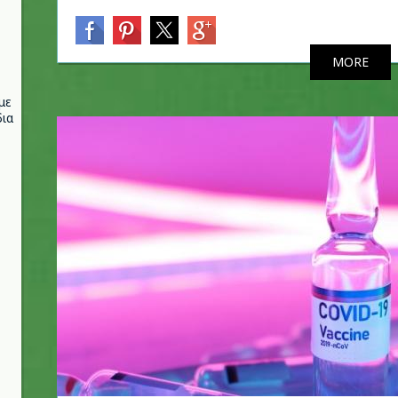
MORE
με
ια