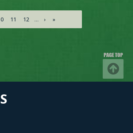
10
11
12
…
›
»
PAGE TOP
S