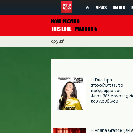
NEWS
ON AIR
NOW PLAYING
THIS LOVE
MAROON 5
αρχική
Η Dua Lipa
αποκαλύπτει το
πρόγραμμα του
Φεστιβάλ Λογοτεχνί
του Λονδίνου
Η Ariana Grande ξεκι