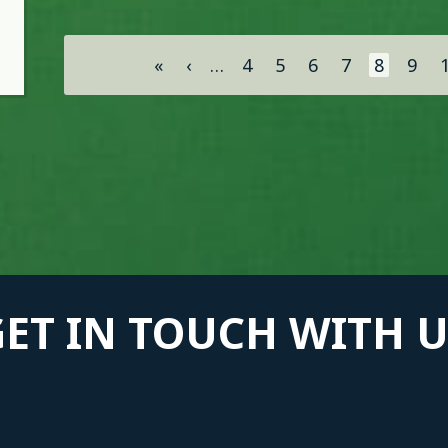
Σελίδες
«
‹
…
4
5
6
7
8
9
GET IN TOUCH WITH U