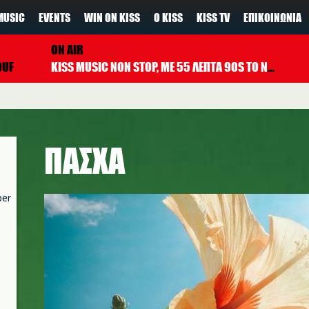
MUSIC
EVENTS
WIN ON KISS
Ο KISS
KISS TV
ΕΠΙΚΟΙΝΩΝΊΑ
ON AIR
OUF
KISS MUSIC NON STOP, ΜΕ 55 ΛΕΠΤΑ 90S TO NOW ΚΑΘΕ ΩΡΑ
ΠΑΣΧΑ
per