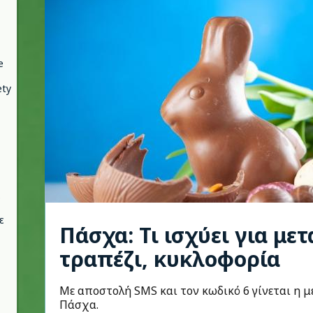
e
ety
ε
Πάσχα: Τι ισχύει για με
τραπέζι, κυκλοφορία
Με αποστολή SMS και τον κωδικό 6 γίνεται η 
Πάσχα.