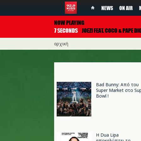
NEWS
ON AIR
NOW PLAYING
7 SECONDS
JOEZI FEAT. COCO & PAPE DI
αρχική
Bad Bunny: Από του
Super Market στο Su
Bowl !
Η Dua Lipa
αποκαλύπτει το