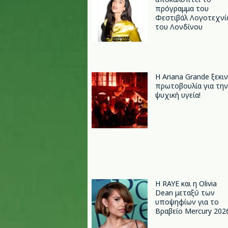
πρόγραμμα του
Φεστιβάλ Λογοτεχνί
του Λονδίνου
Η Ariana Grande ξεκι
πρωτοβουλία για την
ψυχική υγεία!
Η RAYE και η Olivia
Dean μεταξύ των
υποψηφίων για το
Βραβείο Mercury 202