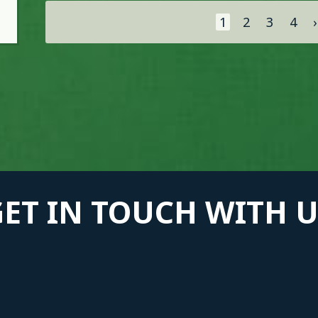
Σελίδες
1
2
3
4
›
GET IN TOUCH WITH U