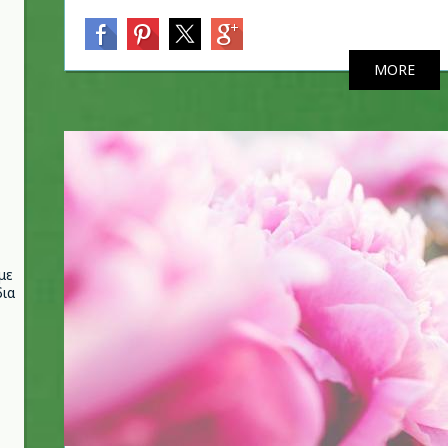
MORE
με
ια