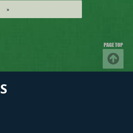
»
PAGE TOP
S