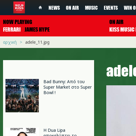
NEWS
ON AIR
MUSIC
EVENTS
WIN O
NOW PLAYING
ON AIR
FERRARI
JAMES HYPE
αρχική
adele_11.jpg
adel
Bad Bunny: Από του
Super Market στο Super
Bowl !
Η Dua Lipa
αποκαλύπτει το