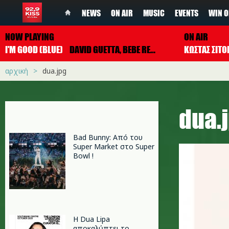
NEWS
ON AIR
MUSIC
EVENTS
WIN O
NOW PLAYING
ON AIR
I'M GOOD (BLUE)
DAVID GUETTA, BEBE REXHA
ΚΩΣΤΑΣ ΣΙΤ
αρχική
dua.jpg
dua.
Bad Bunny: Από του
Super Market στο Super
Bowl !
Η Dua Lipa
αποκαλύπτει το