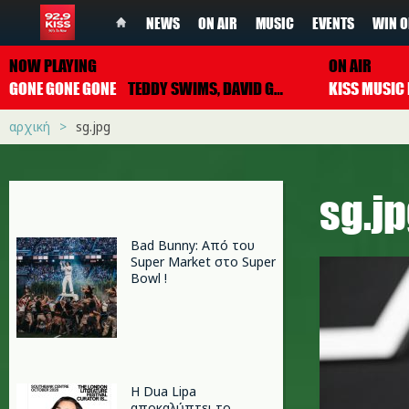
NEWS
ON AIR
MUSIC
EVENTS
WIN O
NOW PLAYING
ON AIR
GONE GONE GONE
TEDDY SWIMS, DAVID GUETTA & TONES AND I
αρχική
sg.jpg
sg.j
Bad Bunny: Από του
Super Market στο Super
Bowl !
Η Dua Lipa
αποκαλύπτει το