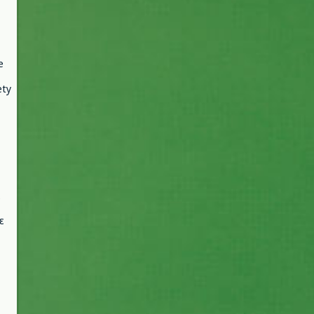
e
ety
ε