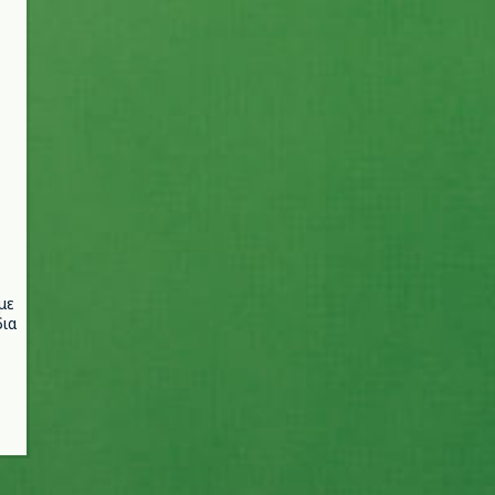
με
ια