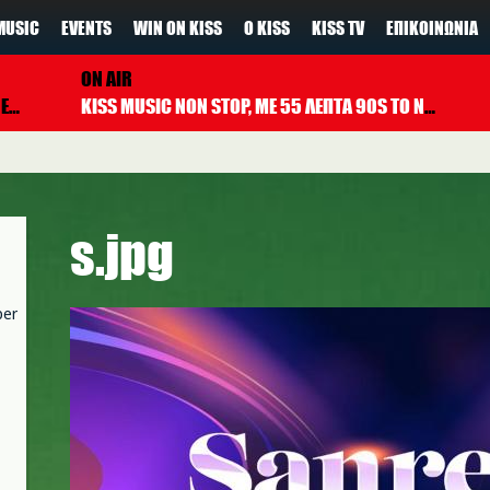
MUSIC
EVENTS
WIN ON KISS
Ο KISS
KISS TV
ΕΠΙΚΟΙΝΩΝΊΑ
ON AIR
HA
KISS MUSIC NON STOP, ΜΕ 55 ΛΕΠΤΑ 90S TO NOW ΚΑΘΕ ΩΡΑ
s.jpg
per