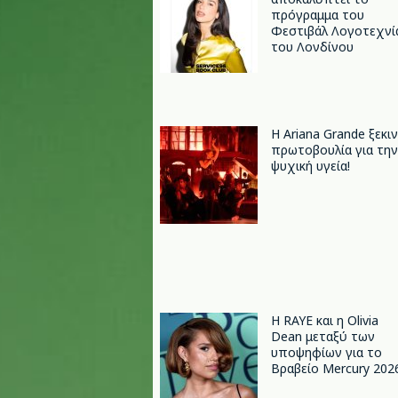
πρόγραμμα του
Φεστιβάλ Λογοτεχνί
του Λονδίνου
Η Ariana Grande ξεκι
πρωτοβουλία για την
ψυχική υγεία!
Η RAYE και η Olivia
Dean μεταξύ των
υποψηφίων για το
Βραβείο Mercury 202