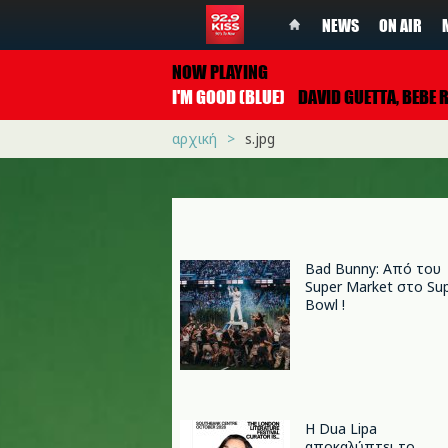
NEWS
ON AIR
NOW PLAYING
I'M GOOD (BLUE)
DAVID GUETTA, BEBE REX
αρχική
s.jpg
Bad Bunny: Από του
Super Market στο Su
Bowl !
Η Dua Lipa
αποκαλύπτει το