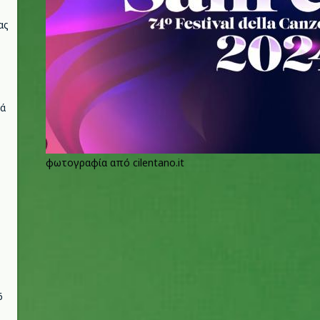
ας
νά
φωτογραφία από cilentano.it
6