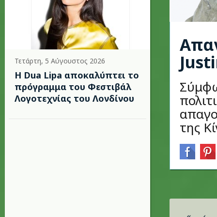
Απαγ
Just
Τετάρτη, 5 Αύγουστος 2026
Η Dua Lipa αποκαλύπτει το
Σύμφω
πρόγραμμα του Φεστιβάλ
πολιτι
Λογοτεχνίας του Λονδίνου
απαγο
της Κί
Σελίδες
«
‹