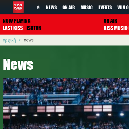
NEWS
ON AIR
MUSIC
EVENTS
WIN O
NOW PLAYING
ON AIR
LAST KISS
ISHTAR
αρχική
news
News