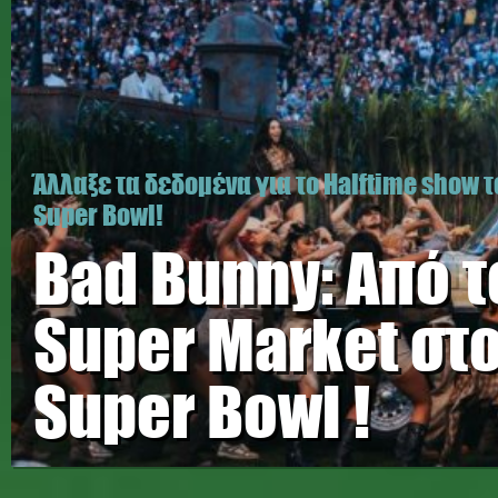
Άλλαξε τα δεδομένα για το Halftime show 
Super Bowl!
Bad Bunny: Από τ
Super Market στ
Super Bowl !